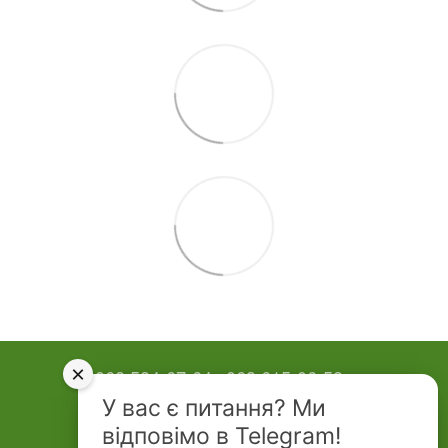
×
068 584-67-64
063 615-06-58
У вас є питання? Ми
Контактная информация
відповімо в Telegram!
Полная версия сайта