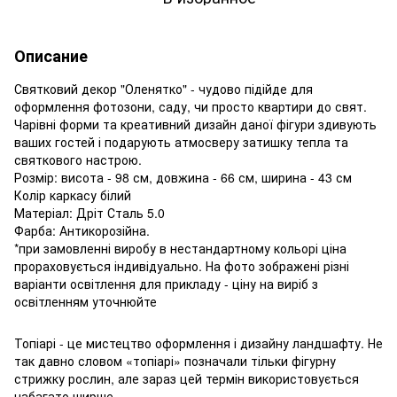
Описание
Святковий декор "Оленятко" - чудово підійде для
оформлення фотозони, саду, чи просто квартири до свят.
Чарівні форми та креативний дизайн даної фігури здивують
ваших гостей і подарують атмосверу затишку тепла та
святкового настрою.
Розмір: висота - 98 см, довжина - 66 см, ширина - 43 см
Колір каркасу білий
Матеріал: Дріт Сталь 5.0
Фарба: Антикорозійна.
*при замовленні виробу в нестандартному кольорі ціна
прораховується індивідуально. На фото зображені різні
варіанти освітлення для прикладу - ціну на виріб з
освітленням уточнюйте
Топіарі - це мистецтво оформлення і дизайну ландшафту. Не
так давно словом «топіарі» позначали тільки фігурну
стрижку рослин, але зараз цей термін використовується
набагато ширше.