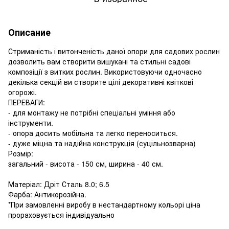
Описание
Стриманість і витонченість даної опори для садових рослин
дозволить вам створити вишукані та стильні садові
композіції з витких рослин. Використовуючи одночасно
декілька секцій ви створите цілі декоративні квіткові
огорожі.
ПЕРЕВАГИ:
- для монтажу не потрібні спеціальні уміння або
інструменти.
- опора досить мобільна та легко переноситься.
- дуже міцна та надійна конструкція (суцільнозварна)
Розмір:
загальний - висота - 150 см, ширина - 40 см.
Матеріал: Дріт Сталь 8.0; 6.5
Фарба: Антикорозійна.
*При замовленні виробу в нестандартному кольорі ціна
прораховується індивідуально