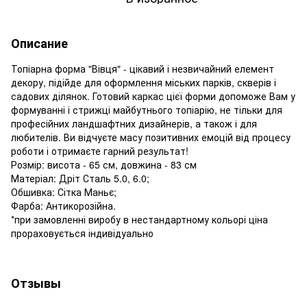
Описание
Топіарна форма "Вівця" - цікавий і незвичайний елемент
декору, підійде для оформлення міських парків, скверів і
садових ділянок. Готовий каркас цієї форми допоможе Вам у
формуванні і стрижці майбутнього топіарію, не тільки для
професійних ландшафтних дизайнерів, а також і для
любителів. Ви відчуєте масу позитивних емоцій від процесу
роботи і отримаєте гарний результат!
Розмір: висота - 65 см, довжина - 83 см
Матеріал: Дріт Сталь 5.0, 6.0;
Обшивка: Сітка Маньє;
Фарба: Антикорозійна.
*при замовленні виробу в нестандартному кольорі ціна
прораховується індивідуально
Отзывы