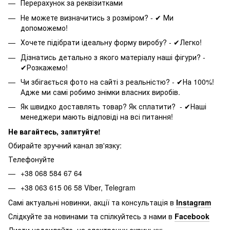
Перерахунок за реквізитками
Не можете визначитись з розміром? - ✔ Ми
допоможемо!
Хочете підібрати ідеальну форму виробу? - ✔Легко!
Дізнатись детально з якого матеріалу наші фігури? -
✔Розкажемо!
Чи збігається фото на сайті з реальністю? - ✔На 100%!
Адже ми самі робимо знімки власних виробів.
Як швидко доставлять товар? Як сплатити? - ✔Наші
менеджери мають відповіді на всі питання!
Не вагайтесь, запитуйте!
Обирайте зручний канал зв'язку:
Телефонуйте
+38 068 584 67 64
+38 063 615 06 58 Viber, Telegram
Самі актуальні новинки, акції та консультація в
Instagram
Слідкуйте за новинами та спілкуйтесь з нами в
Facebook
Листи надсилайте на електронну скриньку: