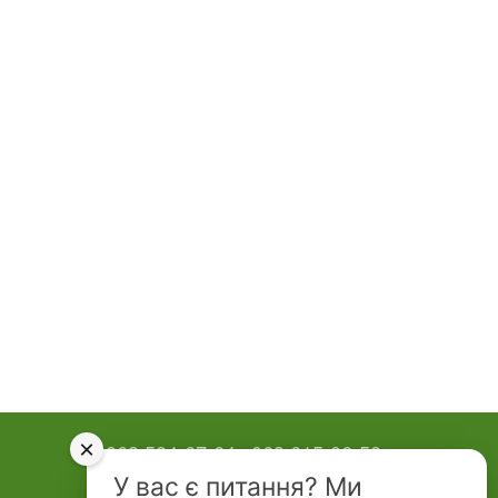
×
068 584-67-64
063 615-06-58
У вас є питання? Ми
Контактна інформація