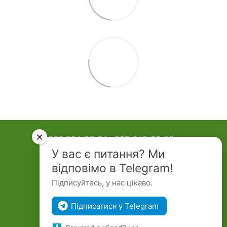
×
068 584-67-64
063 615-06-58
У вас є питання? Ми
Контактна інформація
відповімо в Telegram!
Повна версія сайту
Підписуйтесь, у нас цікаво.
© Topiary Garden 2026
Підписатися у Telegram
Укр
Рус