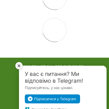
×
068 584-67-64
063 615-06-58
У вас є питання? Ми
Контактна інформація
відповімо в Telegram!
Повна версія сайту
Підписуйтесь, у нас цікаво.
© Topiary Garden 2026
Підписатися у Telegram
Укр
Рус